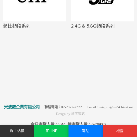
類比頻段系列
2.4G & 5.8G頻段系列
米波羅企業有限公司
聯絡電話：
02-2377-2322 E-mail：micpro@ms34.hinet.net
Design by:維度架站
今日瀏覽人數：
582
總瀏覽人數：
6308003
線上估價
加LINE
電話
地圖