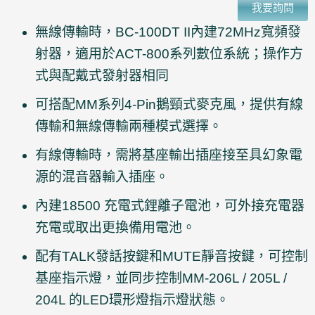
我要詢問
無線傳輸時，BC-100DT II內建72MHz寬頻發
射器，適用於ACT-800系列數位系統；操作方
式與配戴式發射器相同
可搭配MM系列4-Pin鵝頸式麥克風，提供有線
傳輸和無線傳輸兩種模式選擇。
有線傳輸時，需將基座輸出插座接至具幻象電
源的混音器輸入插座。
內建18500 充電式鋰離子電池，可外接充電器
充電或取出更換備用電池。
配有TALK發話按鍵和MUTE靜音按鍵，可控制
基座指示燈，並同步控制MM-206L / 205L /
204L 的LED環形燈指示燈狀態。