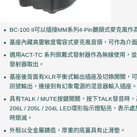
BC-100 II可以插接MM系列4-Pin鵝頸式麥
基座內藏高靈敏度電容式麥克風音頭，可作為介
適用ACT-TC 系列佩戴式發射器作為無線使用
發射器取出。
基座後背面有XLR平衡式輸出插座及切換開關，
訊號輸出，連接到有幻象電源的混音器輸入插座
具有TALK / MUTE按鍵開關，按下TALK發音
206L / 205L / 204L LED環形指示燈點亮
時熄滅。
外殼以全金屬鑄造，厚重的底蓋具有止滑墊。