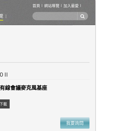
首頁
網站導覽
加入最愛
覽
 II
型有線會議麥克風基座
下載
我要詢問