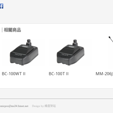
相關商品
BC-100WT II
BC-100T II
MM-206J
icpro@ms34.hinet.net
Design by:維度架站