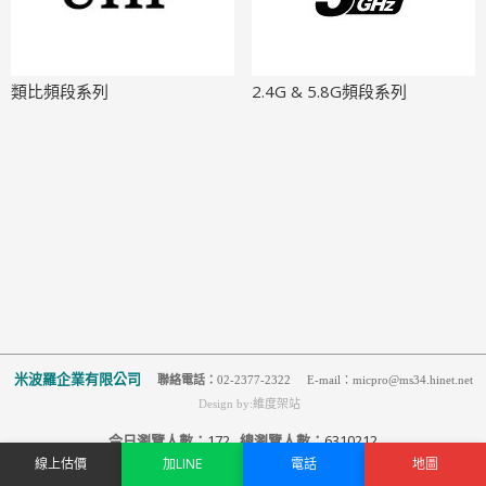
類比頻段系列
2.4G & 5.8G頻段系列
米波羅企業有限公司
聯絡電話：
02-2377-2322 E-mail：micpro@ms34.hinet.net
Design by:維度架站
今日瀏覽人數：
172
總瀏覽人數：
6310212
線上估價
加LINE
電話
地圖