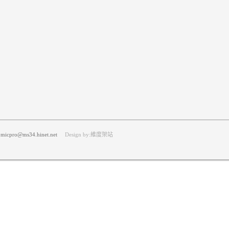
icpro@ms34.hinet.net
Design by:維度架站