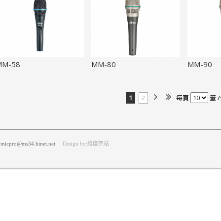
MM-58
MM-80
MM-90
1
2
每頁
筆 /
icpro@ms34.hinet.net
Design by:維度架站