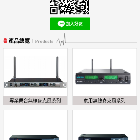
產品總覽
Products
專業舞台無線麥克風系列
家用無線麥克風系列