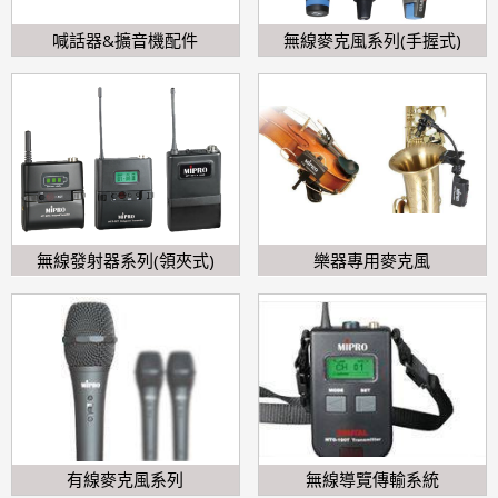
喊話器&擴音機配件
無線麥克風系列(手握式)
無線發射器系列(領夾式)
樂器專用麥克風
有線麥克風系列
無線導覽傳輸系統