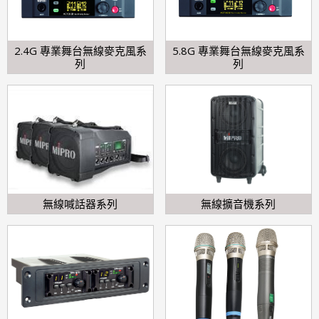
2.4G 專業舞台無線麥克風系
5.8G 專業舞台無線麥克風系
列
列
無線喊話器系列
無線擴音機系列