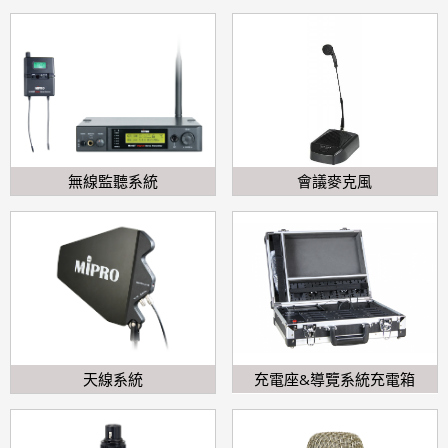
無線監聽系統
會議麥克風
天線系統
充電座&導覽系統充電箱