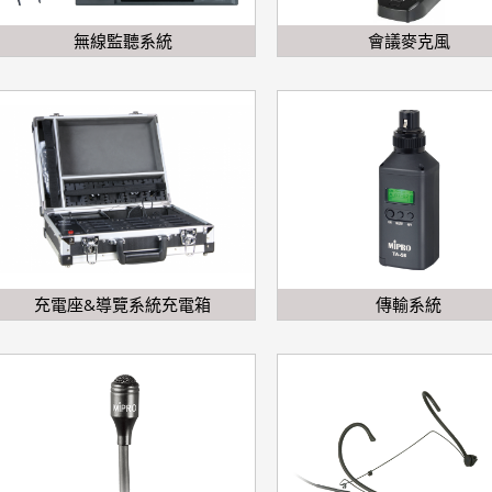
無線監聽系統
會議麥克風
充電座&導覽系統充電箱
傳輸系統