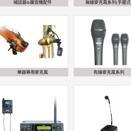
喊話器&擴音機配件
無線麥克風系列(手握式
樂器專用麥克風
有線麥克風系列