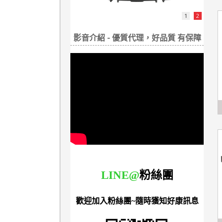
1
2
影音介紹 - 優質代理，好品質 有保障
LINE@
粉絲團
歡迎加入粉絲團~隨時獲知好康訊息